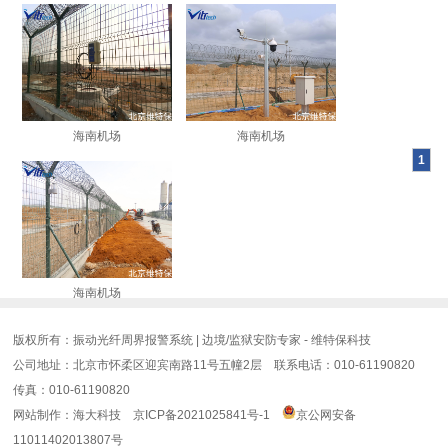
海南机场
海南机场
1
海南机场
版权所有：振动光纤周界报警系统 | 边境/监狱安防专家 - 维特保科技
公司地址：北京市怀柔区迎宾南路11号五幢2层 联系电话：010-61190820
传真：010-61190820
网站制作
：
海大科技
京ICP备2021025841号-1
京公网安备
11011402013807号