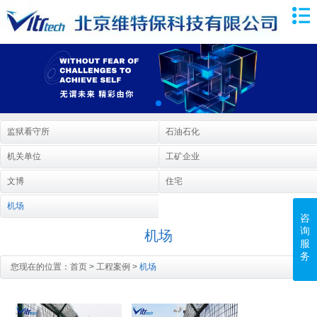
监狱看守所
石油石化
机关单位
工矿企业
文博
住宅
机场
咨
询
机场
服
务
您现在的位置：
首页
>
工程案例
>
机场