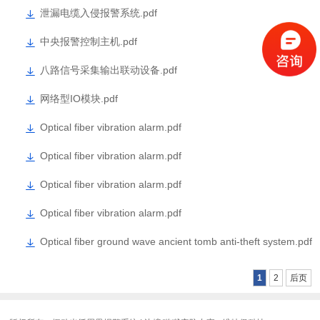
泄漏电缆入侵报警系统.pdf
中央报警控制主机.pdf
八路信号采集输出联动设备.pdf
网络型IO模块.pdf
Optical fiber vibration alarm.pdf
Optical fiber vibration alarm.pdf
Optical fiber vibration alarm.pdf
Optical fiber vibration alarm.pdf
Optical fiber ground wave ancient tomb anti-theft system.pdf
1
2
后页