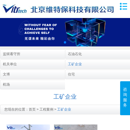
监狱看守所
石油石化
机关单位
工矿企业
文博
住宅
机场
咨
询
工矿企业
服
务
您现在的位置：
首页
>
工程案例
>
工矿企业