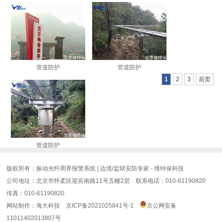
管道防护
管道防护
1
2
3
后页
管道防护
版权所有：振动光纤周界报警系统 | 边境/监狱安防专家 - 维特保科技
公司地址：北京市怀柔区迎宾南路11号五幢2层 联系电话：010-61190820
传真：010-61190820
网站制作
：
海大科技
京ICP备2021025841号-1
京公网安备
11011402013807号