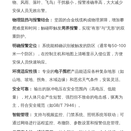
物、风雨、落叶、飞鸟）干扰极小，报警准确率高，大大减少
安保人员无效出警。
物理阻挡与报警结合：
坚固的合金线缆构成物理屏障，增加攀
爬难度和时间；触碰即触发
周界报警
，实现“有形”与“无形”的双
重防护。
明确报警定位：
系统能精确识别被触发的防区（通常每50-100
米一个防区），在控制主机和地图上清晰显示入侵位置，方便
安保人员快速响应。
环境适应性强：
专业的
电子围栏
产品能适应各种复杂地形（如
山地、坡地、拐角、水域边缘）和恶劣天气条件，安装灵活。
安全可靠：
输出的脉冲电压在安全范围内（高电压、低能
量），对人体只会产生短暂、强烈但不致命的电击感，驱离为
主，符合安全规范（如GB/T 7946）。
智能管理：
支持与视频监控、门禁系统、照明系统等联动；可
通过网络进行远程监控、布撤防、参数设置和报警信息管理。