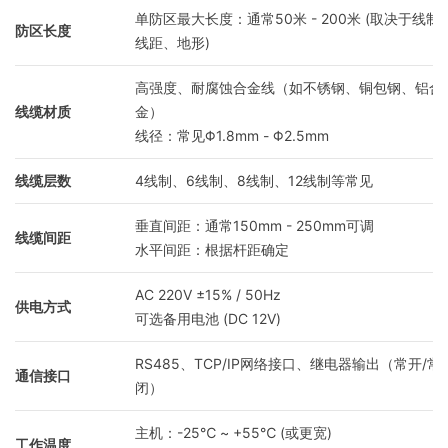
单防区最大长度：通常50米 - 200米 (取决于线制
防区长度
线距、地形)
高强度、耐腐蚀合金线（如不锈钢、铜包钢、铝合
线缆材质
金）
线径：常见Φ1.8mm - Φ2.5mm
线缆层数
4线制、6线制、8线制、12线制等常见
垂直间距：通常150mm - 250mm可调
线缆间距
水平间距：根据杆距确定
AC 220V ±15% / 50Hz
供电方式
可选备用电池 (DC 12V)
RS485、TCP/IP网络接口、继电器输出（常开/常
通信接口
闭）
主机：-25℃ ~ +55℃ (或更宽)
工作温度