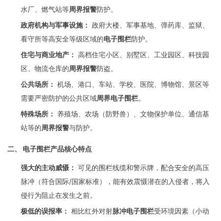
水厂、燃气站等
周界报警
防护。
政府机构与军事设施：
政府大楼、军事基地、弹药库、监狱、
看守所等高安全等级区域的
电子围栏
防护。
住宅与商业地产：
高档住宅小区、别墅区、工业园区、科技园
区、物流仓库的
周界报警
防盗。
公共场所：
机场、港口、车站、学校、医院、博物馆、景区等
需要严密防护的公共区域
周界电子围栏
。
特殊场所：
养殖场、农场（防野兽）、文物保护单位、通信基
站等的
周界报警
与防护。
二、 电子围栏产品核心特点
强大的主动威慑：
可见的围栏线缆和警示牌，配合安全的高压
脉冲（符合国际/国家标准），能有效震慑潜在的入侵者，将入
侵行为阻止在发生之前。
极低的误报率：
相比红外对射
脉冲电子围栏
受环境因素（小动