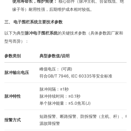
使用寿命长，维护简便：
核心部件（脉冲主机、合金线缆、绝
缘子等）耐用性强，后期维护成本相对较低。
三、 电子围栏系统主要技术参数
以下为典型
脉冲电子围栏系统
的关键技术参数（具体参数因厂家和
型号而异）：
参数类别
典型参数值/说明
峰值电压： (可调)
脉冲输出电压
符合GB/T 7946, IEC 60335等安全标准
脉冲间隔：≥1秒
脉冲特性
脉冲持续时间：≤0.1秒
单个脉冲能量：≤5.0焦耳(J)
短路报警、断路报警、防拆报警（主机、杆）、电
报警方式
源故障报警